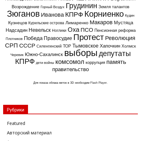
Грудинин
Возрождение
Земля талантов
Горный Воздух
Зюганов
Корниенко
КПРФ
Иванова
Кудин
Макаров
Мустяца
Кузнецов
Лимаренко
Курильские острова
Оха
ПСО
Надсадин
Невельск
Пенсионная реформа
Ноглики
Протест
Революция
Победа
Правосудие
Плотников
СРП
СССР
Тымовское
Хапочкин
ТОР
Холмск
Силенгинский
выборы
депутаты
Южно-Сахалинск
Черевик
КПРФ
комсомол
память
коррупция
дети войны
правительство
Для показа облака меток в 3D необходим
Flash Player
.
Рубрики
Featured
Авторский материал