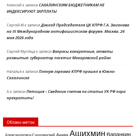
САХАЛИНСКИМ БЮДЖЕТНИКАМ НЕ
Алексей
к записи
ИНДЕКСИРУЮТ ЗАРПЛАТЫ
Доклад Председателя ЦК КПРФ Г.А. Зюганова
Сергей М
к записи
на III Международном антифашистском форуме. Москва. 24
мая 2026 года
Вопросы конкретные, ответы
Сергей Мустяца
к записи
размытые: губернатор посетил Макаровский район
Пленум горкома КПРФ прошел в Южно-
Наталья
к записи
Сахалинске
Петиция – Сведение счетов по статье УК РФ пора
A
к записи
прекратить!
Облако меток
Ашихмин
Варанкин
Анива
Александровск-Сахалинский