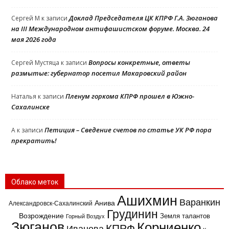
Доклад Председателя ЦК КПРФ Г.А. Зюганова
Сергей М
к записи
на III Международном антифашистском форуме. Москва. 24
мая 2026 года
Вопросы конкретные, ответы
Сергей Мустяца
к записи
размытые: губернатор посетил Макаровский район
Пленум горкома КПРФ прошел в Южно-
Наталья
к записи
Сахалинске
Петиция – Сведение счетов по статье УК РФ пора
A
к записи
прекратить!
Облако меток
Ашихмин
Варанкин
Анива
Александровск-Сахалинский
Грудинин
Возрождение
Земля талантов
Горный Воздух
Зюганов
Корниенко
КПРФ