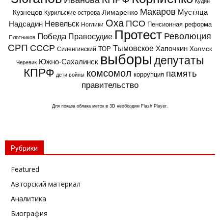
Иванова
Кудин
Макаров
Мустяца
Кузнецов
Лимаренко
Курильские острова
Оха
ПСО
Надсадин
Невельск
Пенсионная реформа
Ноглики
Протест
Революция
Победа
Правосудие
Плотников
СРП
СССР
Тымовское
Хапочкин
ТОР
Холмск
Силенгинский
выборы
депутаты
Южно-Сахалинск
Черевик
КПРФ
комсомол
память
коррупция
дети войны
правительство
Для показа облака меток в 3D необходим
Flash Player
.
Рубрики
Featured
Авторский материал
Аналитика
Биография