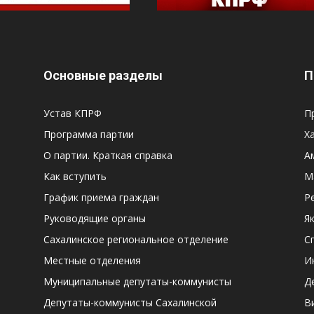
Основные разделы
П
Устав КПРФ
П
Программа партии
Х
О партии. Краткая справка
А
Как вступить
М
График приема граждан
Р
Руководящие органы
Я
Сахалинское региональное отделение
С
Местные отделения
И
Муниципальные депутаты-коммунисты
Д
Депутаты-коммунисты Сахалинской
В