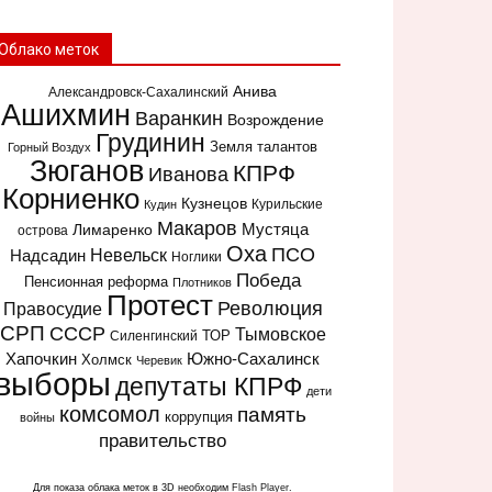
Облако меток
Анива
Александровск-Сахалинский
Ашихмин
Варанкин
Возрождение
Грудинин
Земля талантов
Горный Воздух
Зюганов
КПРФ
Иванова
Корниенко
Кузнецов
Курильские
Кудин
Макаров
Мустяца
Лимаренко
острова
Оха
ПСО
Надсадин
Невельск
Ноглики
Победа
Пенсионная реформа
Плотников
Протест
Революция
Правосудие
СРП
СССР
Тымовское
ТОР
Силенгинский
Хапочкин
Южно-Сахалинск
Холмск
Черевик
выборы
депутаты КПРФ
дети
комсомол
память
коррупция
войны
правительство
Для показа облака меток в 3D необходим
Flash Player
.