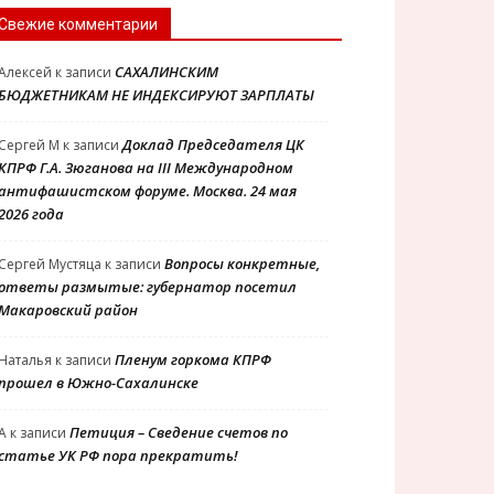
Свежие комментарии
САХАЛИНСКИМ
Алексей
к записи
БЮДЖЕТНИКАМ НЕ ИНДЕКСИРУЮТ ЗАРПЛАТЫ
Доклад Председателя ЦК
Сергей М
к записи
КПРФ Г.А. Зюганова на III Международном
антифашистском форуме. Москва. 24 мая
2026 года
Вопросы конкретные,
Сергей Мустяца
к записи
ответы размытые: губернатор посетил
Макаровский район
Пленум горкома КПРФ
Наталья
к записи
прошел в Южно-Сахалинске
Петиция – Сведение счетов по
A
к записи
статье УК РФ пора прекратить!